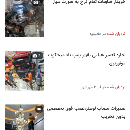
خریدار ضایعات تمام کرج به صورت سیار
۱
نردبان شده
در عظیمیه
اجاره تعمیر هیلتی بالابر پمپ باد میخکوب
۴
موتوربرق
نردبان شده
در فاز ۴ مهرشهر
تعمیرات ،نصاب لوستر،نصب فوق تخصصی
بدون تخریب