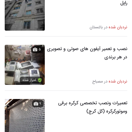
راپل
نردبان شده
در باغستان
نصب و تعمیر آیفون های صوتی و تصویری
۵
در هر برندی
احراز شده
نردبان شده
در مصباح
تعمیرات ونصب تخصصی کرکره برقی
۹
وموتورکرکره (کل کرج)