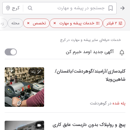
کرج
۲ فیلتر
خدمات پیشه و مهارت
تخصص
محله
زما
خدمات حرفه‌ای سایر پیشه و مهارت در کرج
آگهی جدید اومد خبرم کن
کلیدسازی/آرامبند/گوهردشت/باغستان/
پله
شاهین‌ویلا
پله شده
در گوهردشت
پیچ و رولپلاک بدون داربست عایق کاری