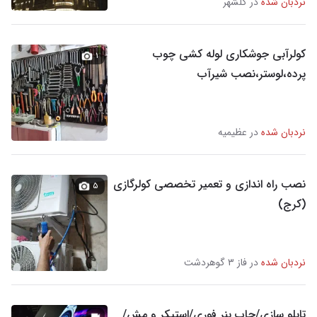
نردبان شده
در گلشهر
کولرآبی جوشکاری لوله کشی چوب
۱
پرده،لوستر،نصب شیرآب
نردبان شده
در عظیمیه
نصب راه اندازی و تعمیر تخصصی کولرگازی
۵
(کرج)
نردبان شده
در فاز ۳ گوهردشت
تابلو سازی/چاپ بنر فوری/استیکر و مش/