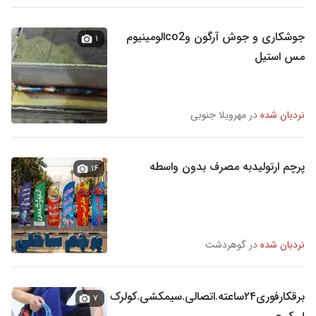
جوشکاری و جوش آرگون وco2الومینیوم
۱
مس استیل
نردبان شده
در مهرویلا جنوبی
پرچم ارتولیدبه مصرف بدون واسطه
۱۶
نردبان شده
در گوهردشت
برقکارفوری۲۴ساعته.اتصالی.سیمکشی.کولرک
۷