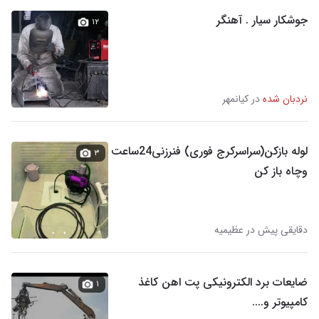
جوشکار سیار . آهنگر
۱۲
نردبان شده
در کیانمهر
لوله بازکن(سراسرکرج فوری) فنرزنی24ساعت
۳
وچاه باز کن
دقایقی پیش در عظیمیه
ضایعات برد الکترونیکی پت اهن کاغذ
۱
کامپیوتر و....