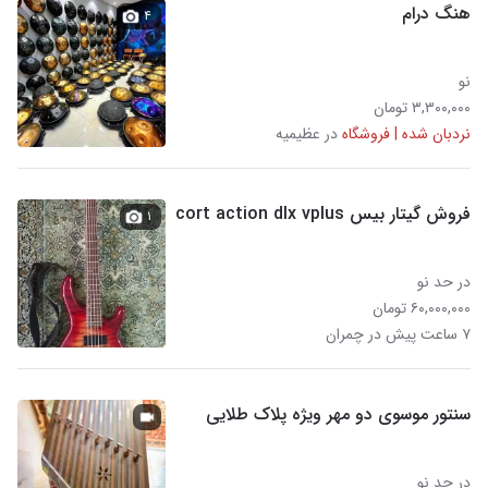
هنگ درام
۴
نو
۳,۳۰۰,۰۰۰ تومان
نردبان شده | فروشگاه
در عظیمیه
فروش گیتار بیس cort action dlx vplus
۱
در حد نو
۶۰,۰۰۰,۰۰۰ تومان
۷ ساعت پیش در چمران
سنتور موسوی دو مهر ویژه پلاک طلایی
در حد نو