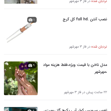
نردبان شده
در فاز ۳ مهرشهر
نصب آنتن .full hd کل کرج
۱
نردبان شده
در فاز ۳ مهرشهر
مدل ناخن با قیمت ویژه،فقط هزینه مواد
۹
،مهرشهر
۲۲ ساعت پیش در فاز ۳ مهرشهر
تعمیر سرویس کولر آبی پکیج گاز رومیزی
۵