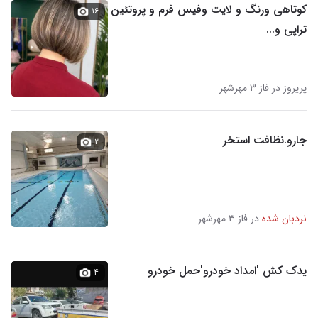
کوتاهی ورنگ و لایت وفیس فرم و پروتئین
۱۶
تراپی و...
پریروز در فاز ۳ مهرشهر
جارو.نظافت استخر
۲
نردبان شده
در فاز ۳ مهرشهر
یدک کش 'امداد خودرو'حمل خودرو
۴