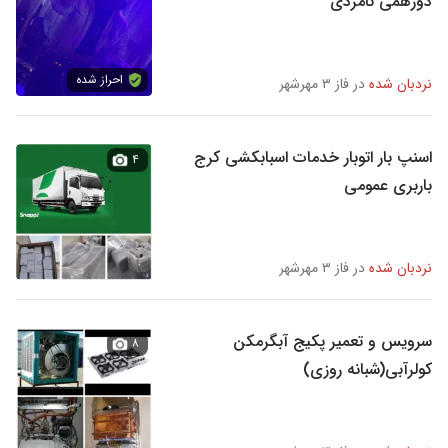
دورهمی نامزدی
احراز شده
نردبان شده
در فاز ۳ مهرشهر
اسنپ بار اتوبار خدمات اسبابکشی کرج
۴
باربری عمومی
نردبان شده
در فاز ۳ مهرشهر
سرویس و تعمیر پکیج آبگرمکن
۸
کولرآبی(شبانه روزی)