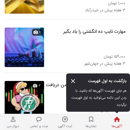
۱,۰۰۰ تومان
۳ هفته پیش در حیدرآباد
مهارت تایپ ده انگشتی را یاد بگیر
۱
۱۵۹,۰۰۰ تومان
۳ هفته پیش در جهان‌شهر
بازگشت به اول فهرست
پول پاداش کد هدیه ۳ ملیون تومن دریافت
۲
هر جای فهرست آگهی‌ها که باشید، با 
زدن این دکمه می‌توانید به اول فهرست 
برگردید.
۳,۰۰۰,۰۰۰ تومان
۳ هفته پیش در شاهین‌ویلا
آگهی‌ها
نشان‌ها
ثبت آگهی
چت و تماس
دیوار من