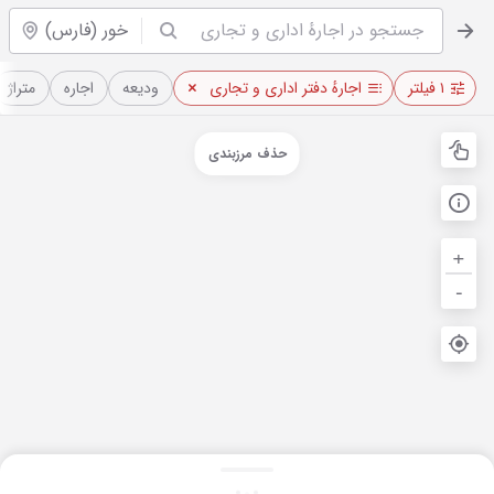
خور (فارس)
۱ فیلتر
اجارهٔ دفتر اداری و تجاری
ودیعه
اجاره
متراژ
حذف مرزبندی
+
-