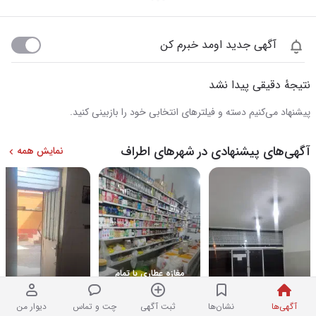
آگهی جدید اومد خبرم کن
نتیجهٔ دقیقی پیدا نشد
پیشنهاد می‌کنیم دسته و فیلترهای انتخابی خود را بازبینی کنید.
آگهی‌های پیشنهادی در شهرهای اطراف
نمایش همه
مغازه عطاری با تمام
وسایل ملک اجاره آیی
اجاره مغازه لب خیابان
اجاره مغازه
هست
رسالت
آگهی‌ها
نشان‌ها
ثبت آگهی
چت و تماس
دیوار من