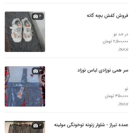
فروش کفش بچه گانه
۴
در حد نو
۲,۵۰۰,۰۰۰ تومان
پریروز
سر همی نوزادی لباس نوزاد
۳
نو
۳۵۰,۰۰۰ تومان
پریروز
عمده تیراژ - شلوار زنونه توخونگی مولینه
۳