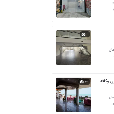
۱
ی وکافه
۲۰