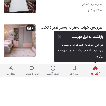
۷,۰۰۰,۰۰۰ تومان
هفتهٔ پیش
سرویس خواب دخترانه بسیار تمیز ( تخت،
۱
کمد + تشک)
بازگشت به اول فهرست
در حد نو
هر جای فهرست آگهی‌ها که باشید، با 
۱,۰۰۰ تومان
زدن این دکمه می‌توانید به اول فهرست 
هفتهٔ پیش
برگردید.
فروش انواع پا تختی با قیمت خرید
۱
آگهی‌ها
نشان‌ها
ثبت آگهی
چت و تماس
دیوار من
نو
۲۵,۰۰۰ تومان
هفتهٔ پیش