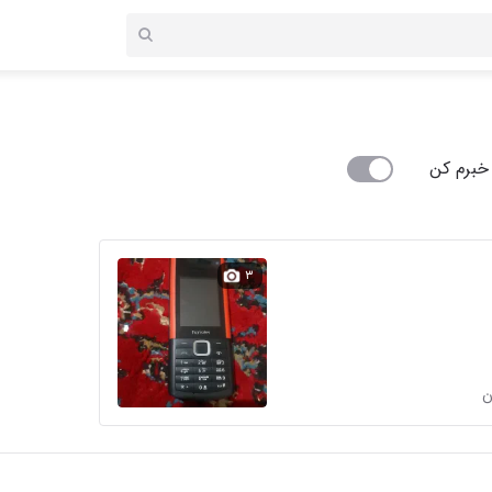
خبرم کن
۳
ن