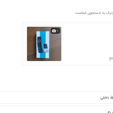
 نزدیک به جستجوی شماست.
۱
هٔ داخلی
 رم