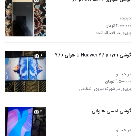
کارکرده
۴,۰۰۰,۰۰۰ تومان
پریروز در قصرالدشت
گوشی Huawei Y7 priym یا هوای Y7p
۶
در حد نو
۹,۵۰۰,۰۰۰ تومان
پریروز در شهرک نیروی انتظامی
گوشی لمسی هاوایی
۳
در حد نو