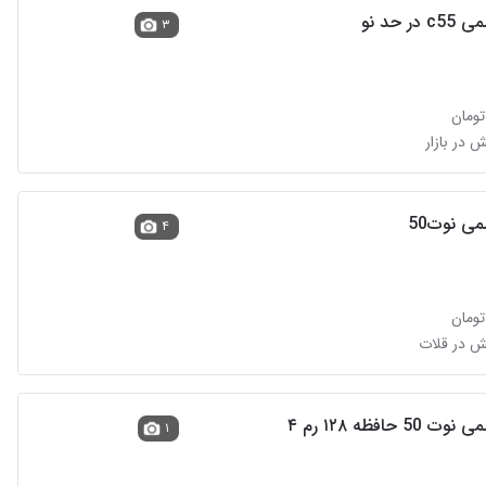
ر حد نو
۳
ی نوت50
۴
5 حافظه ۱۲۸ رم ۴
۱