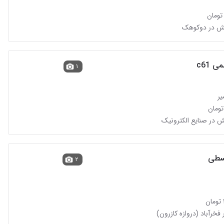
 c61
۱
یر
سطی
۲
 فخرآباد (دروازه کازرون)