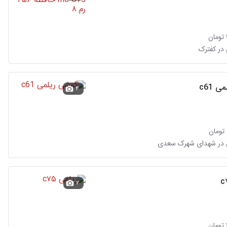
در کفترک
 c61
۴
 در شهدای شهرک سعدی
۲