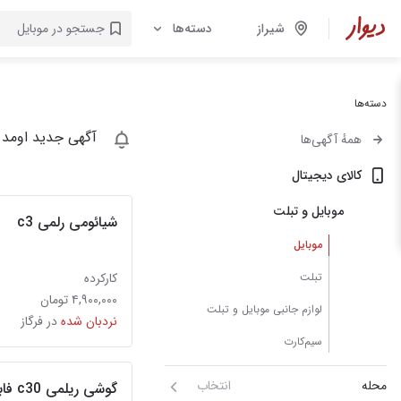
شیراز
دسته‌ها
دسته‌ها
آگهی جدید اومد 
همهٔ آگهی‌ها
کالای دیجیتال
موبایل و تبلت
شیائومی رلمی c3
موبایل
تبلت
کارکرده
۴,۹۰۰,۰۰۰ تومان
لوازم جانبی موبایل و تبلت
نردبان شده
در فرگاز
سیم‌کارت
محله
انتخاب
گوشی ریلمی c30 فابریک زیر قیمت