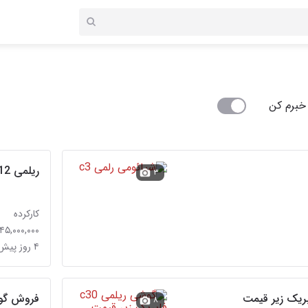
خبرم کن
ریلمی 12 پلاس
۳
کارکرده
۴۵,۰۰۰,۰۰۰ تومان
۴ روز پیش در دشت چنار
فروش گوشی real me C75 حا
۸