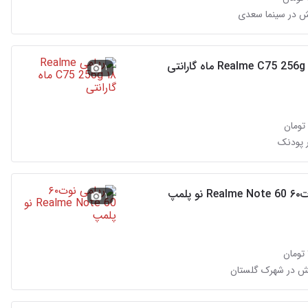
۱
 پودنک
 پلمپ
۱