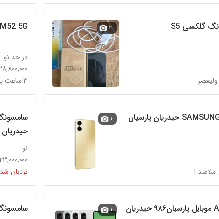
 گلکسی S5
M52 5G
۳
در حد نو
۲۸,۸۰۰,۰۰۰ تومان
۳ ساعت پیش در زند
۱
حیدریان
نو
۲۳,۰۰۰,۰۰۰ تومان
 ملاصدرا
نردبان شده
سامسونگ A36 ویتنام حیدریان پارس
۱