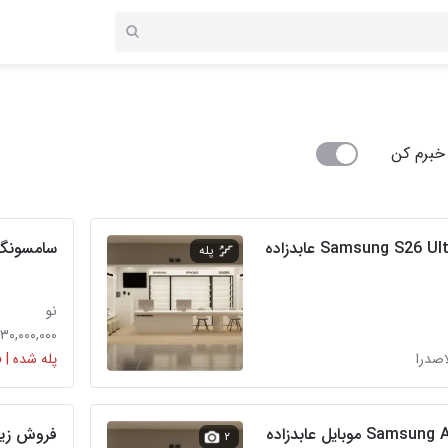
خبرم کن
خریدار سامسونگ Samsung S26 Ultra عابدزاده
سامسونگ اس۲۵ اف‌ای s25fe 
پله
نو
۱۳۰,۰۰۰,۰۰۰ توما
اصدرا
پله شده | 
خریدارسامسونگ Samsung A07 موبایل عابدزاده
فروش زیر قیمت با
۲