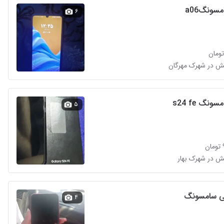
سونگa06
۶
نگ s24 fe
۵
۴