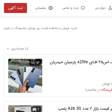
ثبت آگهی
دیوار من
چت و تماس
پشتیبانی
خرید، فروش و مشاهده قیمت روز موبایل سامسونگ در شیراز
جدیدترین
پارسیان حیدریان
پله
ن
فروشگاه
در ملاصدرا
زار ۲ عدد A26 5G پلمپ
۲