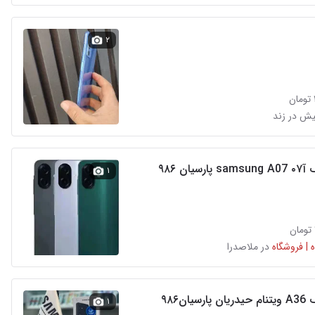
۲
سامسونگ آ۰۷ samsung A07 پارسیان ۹۸۶
۱
 | فروشگاه
در ملاصدرا
یان۹۸۶
۱