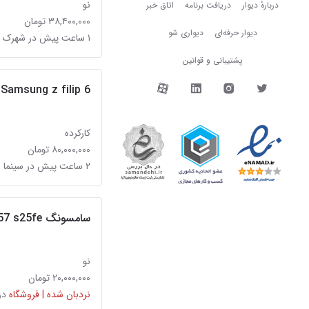
دربارهٔ دیوار
نو
دربارهٔ دیوار
دریافت برنامه
اتاق خبر
۳۸,۴۰۰,۰۰۰ تومان
دیوار حرفه‌ای
دیواری شو
۱ ساعت پیش در شهرک گلستان
پشتیبانی و قوانین
دیوار در شبکه‌های اجتما
Samsung z filip 6
کارکرده
۸۰,۰۰۰,۰۰۰ تومان
۲ ساعت پیش در سینما سعدی
سامسونگ A17 A27 A37 A57 s25fe موبایل باما
نو
۲۰,۰۰۰,۰۰۰ تومان
نردبان شده | فروشگاه
در