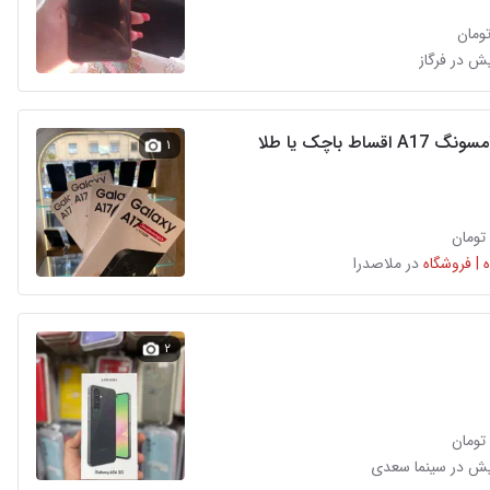
قساط باچک یا طلا
۱
 | فروشگاه
در ملاصدرا
۲