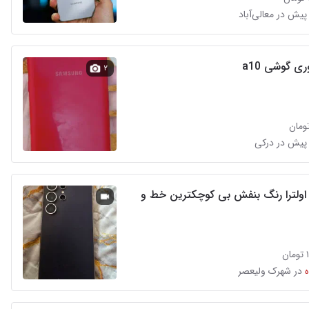
یش در معالی‌آباد
 گوشی ‌a10
۲
پیش در درکی
وشی24 اولترا رنگ بنفش بی کوچکترین خط و
ن
در شهرک ولیعصر