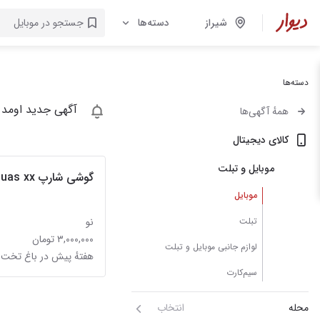
شیراز
دسته‌ها
دسته‌ها
آگهی جدید اومد 
همهٔ آگهی‌ها
کالای دیجیتال
موبایل و تبلت
گوشی شارپ sharp aquas xx
موبایل
تبلت
نو
۳,۰۰۰,۰۰۰ تومان
لوازم جانبی موبایل و تبلت
هفتهٔ پیش در باغ تخت
سیم‌کارت
محله
انتخاب