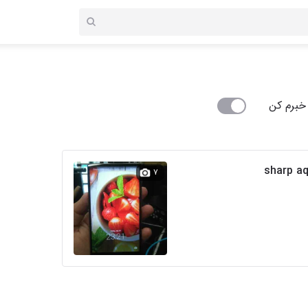
خبرم کن
۷