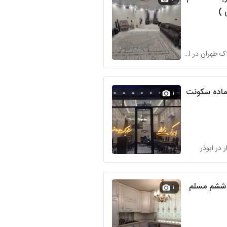
 )
آژانس املاک طهران در ابوذر
۱
 در ابوذر
۱