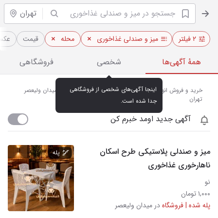
تهران
۲ فیلتر
میز و صندلی غذاخوری
محله
قیمت
عکس‌
همهٔ آگهی‌ها
شخصی
فروشگاهی
اینجا آگهی‌های شخصی از فروشگاهی 
خرید و فروش انواع میز و صندلی غذاخوری نو و دست‌دوم در میدان ولیعصر
تهران
جدا شده است.
آگهی جدید اومد خبرم کن
میز و صندلی پلاستیکی طرح اسکان
پله
ناهارخوری غذاخوری
نو
۱,۰۰۰ تومان
پله شده | فروشگاه
در میدان ولیعصر