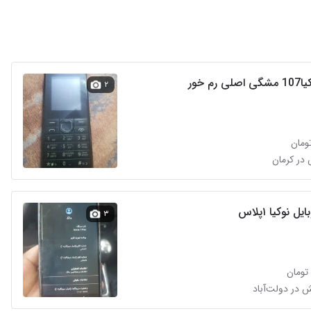
رم خور
۲
 نوکیا ۱پلاس
۳