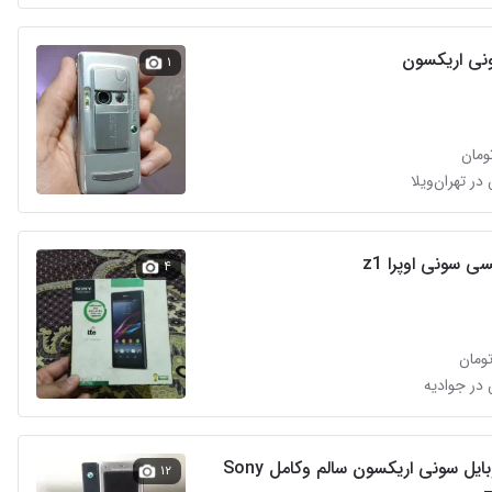
نی اریکسون
۱
 سونی اوپرا z1
۴
گوشی موبایل سونی اریکسون سالم وکامل Sony
۱۲