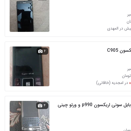
یر
ون C905
۶
یر
در امجدیه (خاقانی)
p9 و ورتو چینی
۴