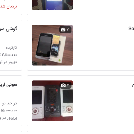
نردبان شده
گوشی سون
۳
کارکرده
۲,۵۰۰,۰۰۰ تومان
دیروز در ت
سونی اریکسون W595 کل
۲
در حد نو
۱۵,۰۰۰,۰۰۰ تومان
پریروز در و