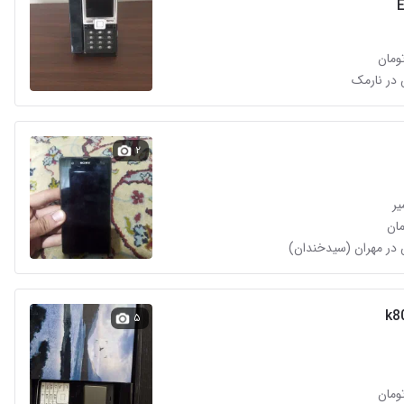
۲
یر
۵