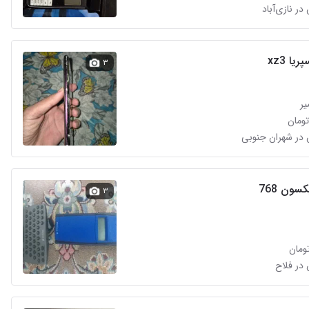
ا xz3
۳
یر
سون 768
۳