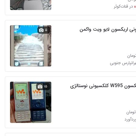
در قنات‌کوثر
ی اریکسون لایو ویت واکمن
۵
هرانپارس جنوبی
کسیونی نوستالژی
۱۵
ردآورد