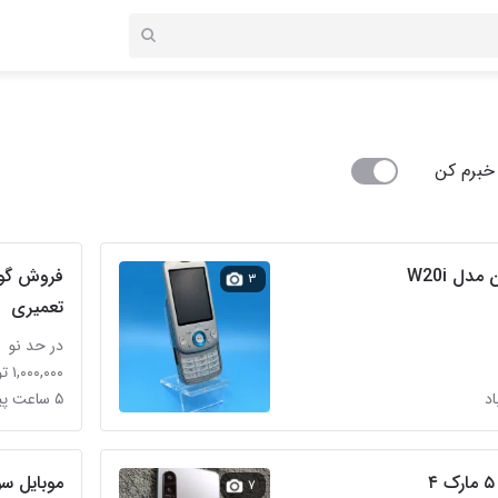
خبرم کن
ل W20i
فروش گوش
۳
تعمیری
در حد نو
۱,۰۰۰,۰۰۰ تومان
۵ ساعت پیش در کیانشهر
موبایل س
۷