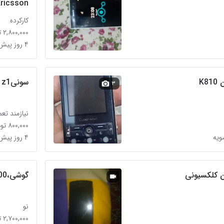
Ericsson
کارکرده
۲,۸۰۰,۰۰۰ تومان
۴ روز پیش در نارمک
K
سونیz1
۳
نیازمند تعم
۸۰۰,۰۰۰ تومان
۴ روز پیش در مهران (سیدخندان)
 کلکسیونی
گوشی،k800
نو
۲,۷۰۰,۰۰۰ تومان