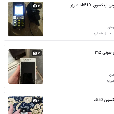
یکسون. k510با شارژر
۳
سلسبیل شمالی
سونی m2
۳
میریه
ون z550
۸