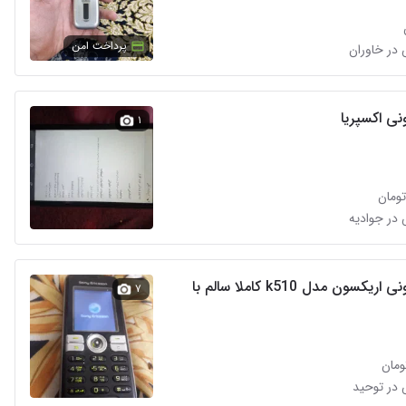
پرداخت امن
ی اکسپریا
۱
گوشی سونی اریکسون مدل k510 کاملا سالم با
۷