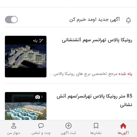
آگهی جدید اومد خبرم کن
رونیکا پالاس تهرانسر سهم آتشنشانی
پله
پله شده
مرجع تخصصی برج های رونیکا پالاس حاج رحیم قربانی در شهرک استقلال
85 متر رونیکا پالاس تهرانسر/سهم آتش
۱
نشانی
نردبان شده
گروه سرمایه گذاری مروارید در شهرک استقلال
آگهی‌ها
نشان‌ها
ثبت آگهی
چت و تماس
دیوار من