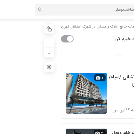
ات جامع املاک و مسکن در شهرک استقلال تهران
 خبرم کن
+
-
شانی /سپاه/
۱
گروه سرمایه گذاری مروارید در شهرک استقلال
 خام وفول
۲