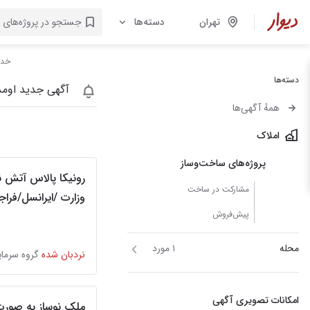
تهران
دسته‌ها
خدم
دسته‌ها
آگهی جدید اومد
همهٔ آگهی‌ها
املاک
پروژه‌های ساخت‌وساز
رونیکا پالاس آتش ن
مشارکت در ساخت
وزارت /ایرانسل/فراجا
پیش‌فروش
محله
۱ مورد
نردبان شده
امکانات تصویری آگهی
ملک نوساز به صورت