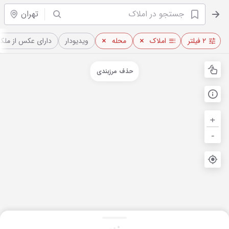
تهران
۲ فیلتر
املاک
محله
ویدیو‌دار
دارای عکس از ملک
حذف مرزبندی
+
-