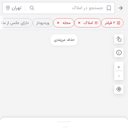
تهران
۲ فیلتر
املاک
محله
ویدیو‌دار
دارای عکس از ملک
حذف مرزبندی
+
-