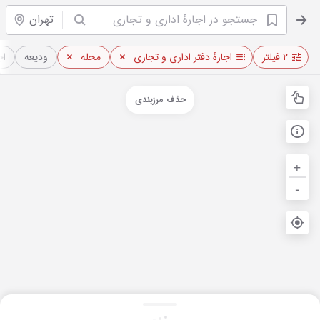
تهران
۲ فیلتر
اجارهٔ دفتر اداری و تجاری
محله
ودیعه
اج
حذف مرزبندی
+
-