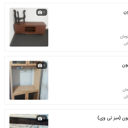
ن‌
۱
یون
۱
یون (میز تی وی)
۱