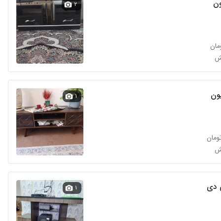
ون
۲
یون
۱
ی دی
۱