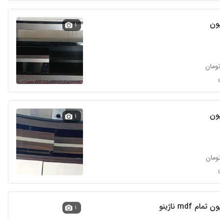
یون
۱
یون
۱
مام mdf ناژینو
۱