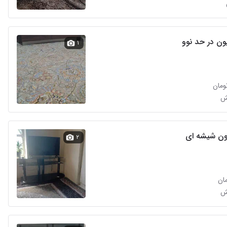
یون در حد نوو
۱
یون شیشه ای
۲