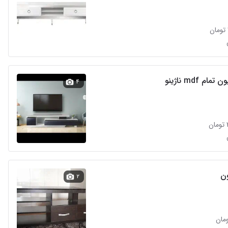
مام mdf ناژینو
۴
ون
۲