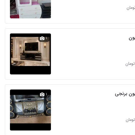
یون
۱
یون برنجی
۱