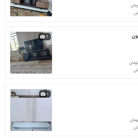
یون
۲
۱