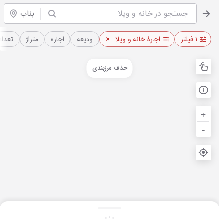
بناب
۱ فیلتر
اجارهٔ خانه و ویلا
ودیعه
اجاره
متراژ
تعداد 
حذف مرزبندی
+
-