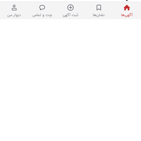
آیفون ۱۶ پرومکس مینی
۳
آگهی‌ها
نشان‌ها
ثبت آگهی
چت و تماس
دیوار من
در حد نو
۷,۳۰۰,۰۰۰ تومان
۲ هفته پیش
۱۷ پرومکس کارکرده در حد نو
۱
در حد نو
۲۴۷,۰۰۰,۰۰۰ تومان
۲ هفته پیش
iPhone 12 pro max
۱