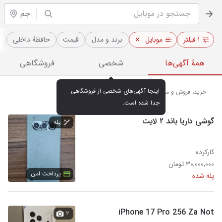
جم
۱ فیلتر
موبایل
برند و مدل
قیمت
حافظهٔ داخلی
همهٔ آگهی‌ها
شخصی
فروشگاهی
اینجا آگهی‌های شخصی از فروشگاهی 
خرید، فروش و مشاهده قیمت روز موبایل در جم
جدا شده است.
گوشی داریا باند ۲ لایت
پله
کارکرده
۳۰,۰۰۰,۰۰۰ تومان
پرداخت امن
پله شده
iPhone 17 Pro 256 Za Not
۲