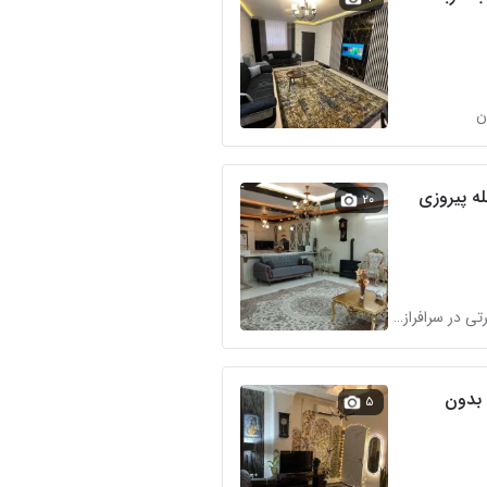
ن
له پیروزی
۲۰
املاک عشرتی در سرافرازان
 بدون
۵