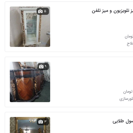
ز تلویزیون و میز تلفن
۵
لاح
۹
بلورسازی
سول طلایی
۳