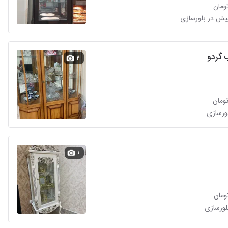
 گردو
۲
لورسازی
۱
بلورسازی