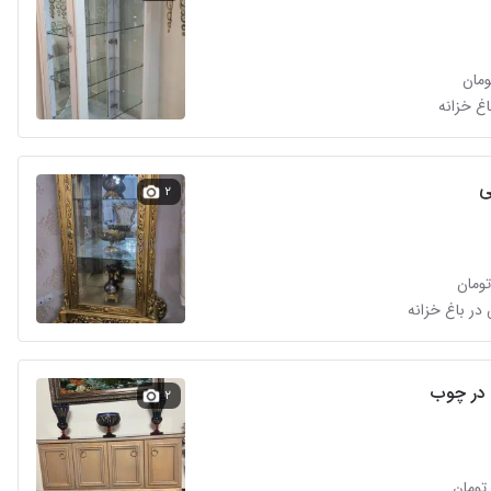
اغ خزانه
ی
۲
۲