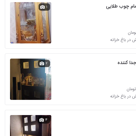
مام چوب طلایی
۱
دا کننده
۲
۴