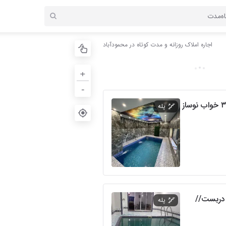
اجاره املاک روزانه و مدت کوتاه در محمودآباد
+
-
اجاره ویلا استخردار ۳ خواب نوساز
پله
 دربست//
پله