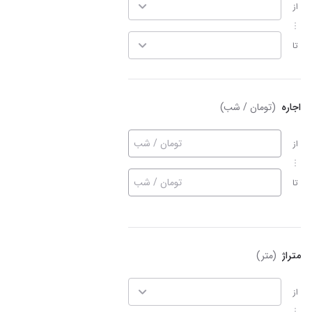
از
تا
اجاره
(تومان / شب)
تومان / شب
از
تومان / شب
تا
متراژ
(متر)
از