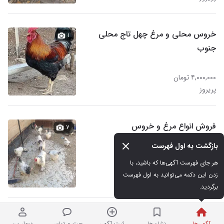
خروس محلی و مرغ چهل تاج محلی
۱
جنوب
۴,۰۰۰,۰۰۰ تومان
پریروز
فروش انواع مرغ و خروس
۷
بازگشت به اول فهرست
هر جای فهرست آگهی‌ها که باشید، با 
۸۰۰,۰۰۰ تومان
زدن این دکمه می‌توانید به اول فهرست 
پریروز
برگردید.
بوقلمون ۲۰روزه تا ۳۰ روزه
۶
آگهی‌ها
نشان‌ها
ثبت آگهی
چت و تماس
دیوار من