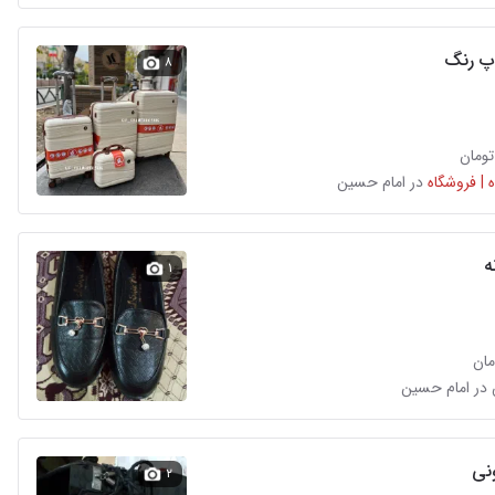
پ رنگ
۸
 | فروشگاه
در امام حسین
ه
۱
نی
۲