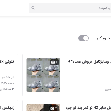
خبرم کن
وسایزکامل فروش عمده*+
کتونی zx
۱
در حد نو
۲,۳۰۰,۰۰۰ تومان
۳ ساعت پیش در امام حسین
کفش چرم طبیعی اصل سایز 42 نو.کمر بند نو چرم
زدیکس اورجینال
۳