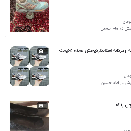
ه ومردانه استانداردپخش عمده ٪قیمت
۱
 زنانه
۱