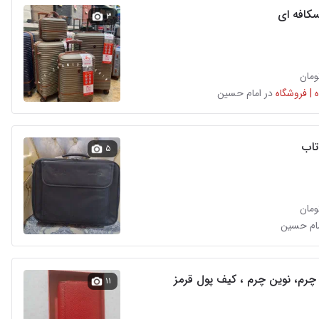
کافه ای
۳
 | فروشگاه
در امام حسین
اب
۵
مام حسین
چرم، نوین چرم ، کیف پول قرمز
۱۱