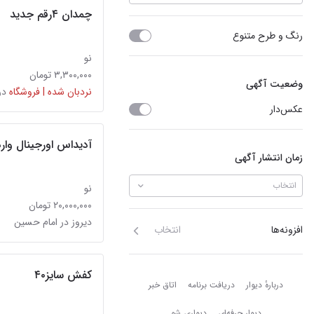
چمدان ۴رقم جدید
رنگ و طرح متنوع
نو
۳,۳۰۰,۰۰۰ تومان
وضعیت آگهی
نردبان شده | فروشگاه
در
عکس‌دار
آدیداس اورجینال وارداتی
زمان انتشار آگهی
انتخاب
نو
۲۰,۰۰۰,۰۰۰ تومان
دیروز در امام حسین
افزونه‌ها
انتخاب
کفش سایز۴۰
دربارهٔ دیوار
دربارهٔ دیوار
دریافت برنامه
اتاق خبر
دیوار حرفه‌ای
دیواری شو