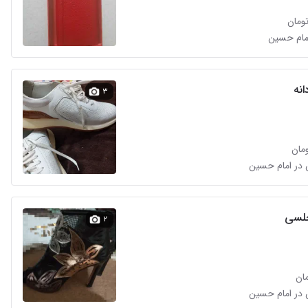
امام حسین
نه
۳
لسی
۲