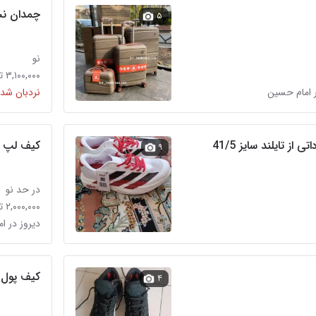
چمدان نس
۵
نو
۳,۱۰۰,۰۰۰ تومان
 امام حسین
نردبان شده
 از تایلند سایز 41/5
کیف لپ ت
۹
در حد نو
۲,۰۰۰,۰۰۰ تومان
دیروز در ا
کیف پول 
۴