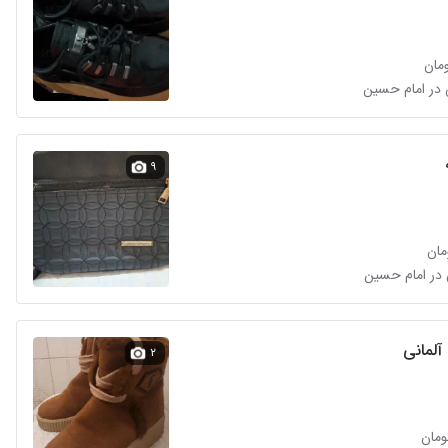
۹
 در امام حسین
 آلمانی
۲