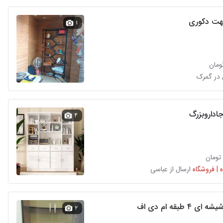
هت دکوری
۱
 در گمرک
جاداروبزرگ
۴
 | فروشگاه
ارسال از عباسی
 ۴ طبقه ام دی اف
۲