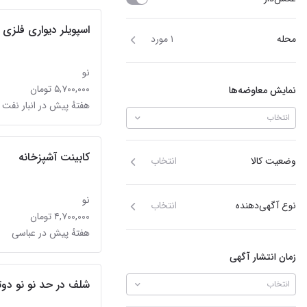
اسپویلر دیواری فلزی MDF مدل GT3
محله
۱ مورد
نو
۵,۷۰۰,۰۰۰ تومان
نمایش معاوضه‌ها
هفتهٔ پیش در انبار نفت
انتخاب
کابینت آشپزخانه
وضعیت کالا
انتخاب
نو
نوع آگهی‌دهنده
انتخاب
۴,۷۰۰,۰۰۰ تومان
هفتهٔ پیش در عباسی
زمان انتشار آگهی
شلف در حد نو نو دوتاش
انتخاب