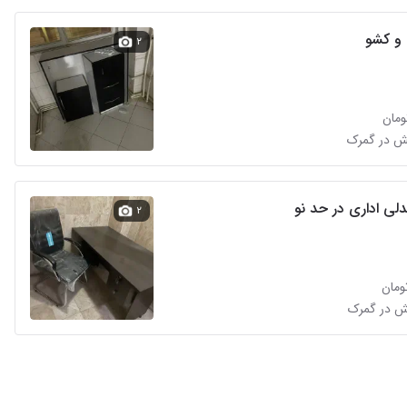
و کشو
۲
لی اداری در حد نو
۲