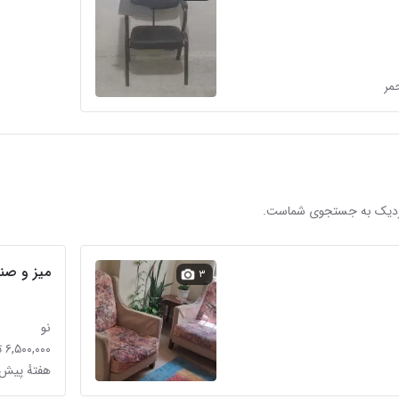
 نزدیک به جستجوی شماست.
میز و صند
۳
نو
۶,۵۰۰,۰۰۰ تومان
هفتهٔ پیش