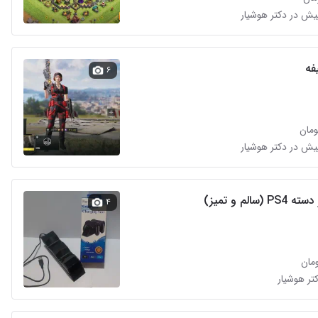
فه
۶
 (سالم و تمیز)
۴
کتر هوشیار