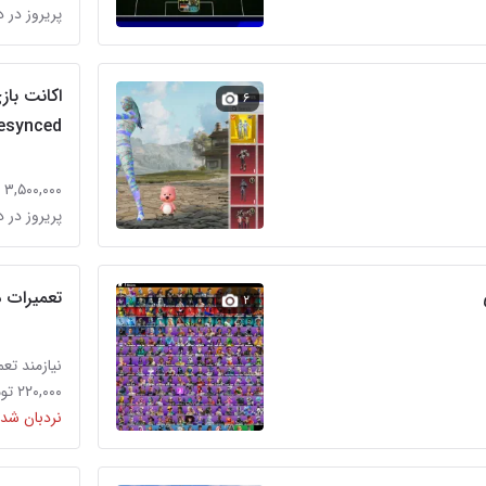
پریروز در د
۶
esynced
۳,۵۰۰,۰۰۰ تومان
پریروز در د
تعمیرات دسته 5 4 پلی استیشن
۲
نیازمند تعم
۲۲۰,۰۰۰ تومان
نردبان شده