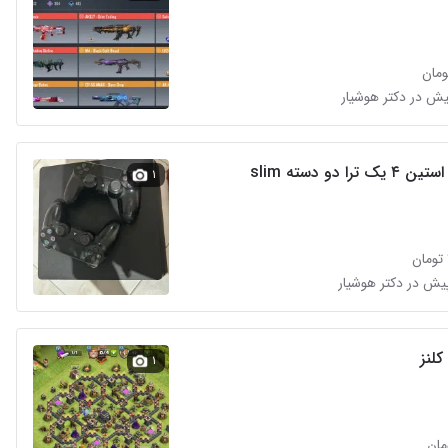
۱
لنز
۱