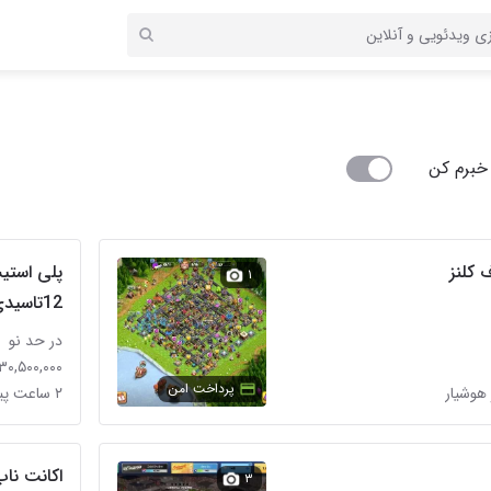
خبرم کن
کلنز
۱
12تاسیدی
در حد نو
۳۰,۵۰۰,۰۰۰ تومان
پرداخت امن
هوشیار
۲ ساعت پیش در دکتر هوشیار
اکانت ناب
۳