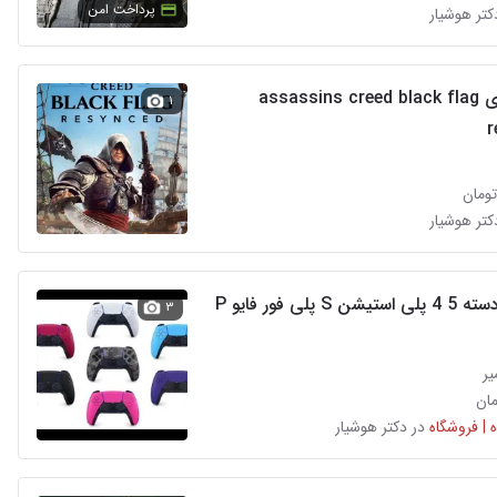
پرداخت امن
کتر هوشیار
اکانت بازی assassins creed black flag
۱
r
کتر هوشیار
 S پلی فور فایو P
۳
یر
 | فروشگاه
در دکتر هوشیار