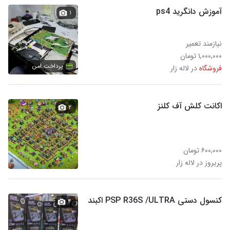
آموزش دانگرید ps4
۱
نیازمند تعمیر
۱,۰۰۰,۰۰۰ تومان
پرداخت امن
فروشگاه
در لاله زار
اکانت کلش آف کلنز
۲
۶۰۰,۰۰۰ تومان
پریروز در لاله زار
کنسول دستی PSP R36S /ULTRA اکبند
۴