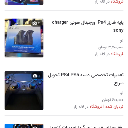
فروشگاه
در لاله زار
پایه شارژر Ps4 اورجینال سونی charger
۲
sony
نو
۳,۷۰۰,۰۰۰ تومان
فروشگاه
در لاله زار
تعمیرات تخصصی دسته PS4 PS5 تحویل
۱
سریع
نو
۶۰۰,۰۰۰ تومان
نردبان شده | فروشگاه
در لاله زار
رفع صدای فن و ارور گرما تعمیرات کنسول