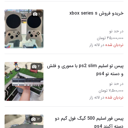
خریدو فروش xbox series s
۱
در حد نو
۴۵,۰۰۰,۰۰۰ تومان
نردبان شده
در لاله زار
پیس تو اسلیم ps2 slim با مموری و فلش
۴
و دسته نو ps4
در حد نو
۷,۵۰۰,۰۰۰ تومان
نردبان شده
در لاله زار
پیس فور اسلیم 500 گیگ فول گیم دو
۱۲
دسته آکبند ps4