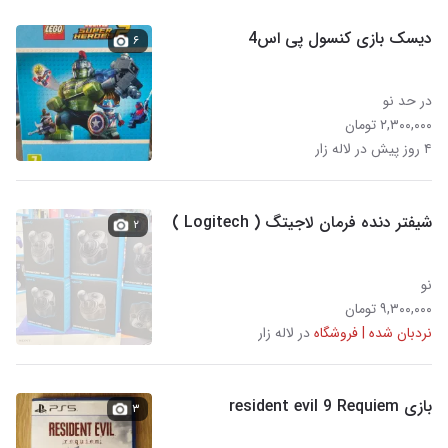
دیسک بازی کنسول پی اس4
۶
در حد نو
۲,۳۰۰,۰۰۰ تومان
۴ روز پیش در لاله زار
شیفتر دنده فرمان لاجیتگ ( Logitech )
۲
نو
۹,۳۰۰,۰۰۰ تومان
نردبان شده | فروشگاه
در لاله زار
بازی resident evil 9 Requiem
۳