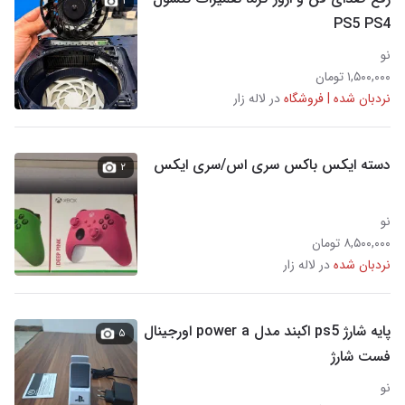
۱
PS5 PS4
نو
۱,۵۰۰,۰۰۰ تومان
نردبان شده | فروشگاه
در لاله زار
دسته ایکس باکس سری اس/سری ایکس
۲
نو
۸,۵۰۰,۰۰۰ تومان
نردبان شده
در لاله زار
پایه شارژ ps5 اکبند مدل power a اورجینال
۵
فست شارژ
نو