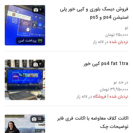
فروش دیسک بلوری و کپی خور پلی
۲
استیشن ps4 و ps5
نو
۲۵۰,۰۰۰ تومان
پرداخت امن
نردبان شده
در لاله زار
ps4 fat 1tra کپی خور
۴
در حد نو
۳۹,۹۵۰,۰۰۰ تومان
نردبان شده | فروشگاه
در لاله زار
اکانت کلاف معاوضه با اکانت فری فایر
۱۵
توضیحات چک