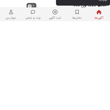
اکانت کالاف لول 360
۲
آگهی‌ها
نشان‌ها
ثبت آگهی
چت و تماس
دیوار من
۲۵۰,۰۰۰ تومان
۲ هفته پیش در ولنجک
هوش مصنوعی Gemini جمنای
۱
۷۰۰,۰۰۰ تومان
۲ هفته پیش در ولنجک
بازی لست 2 ریمستر The last us part II
۱
Remaster