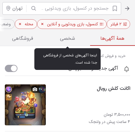
تهران
۲ فیلتر
کنسول، بازی ویدئویی و آنلاین
محله
وضعیت 
همهٔ آگهی‌ها
شخصی
فروشگاهی
اینجا آگهی‌های شخصی از فروشگاهی 
خرید و فروش کنسول بازی نو و دست دوم در ولنجک تهران
جدا شده است.
آگهی جدید اومد خبرم کن
اکانت کلش رویال
۲۰
۳,۵۰۰,۰۰۰ تومان
۴ ساعت پیش در ولنجک