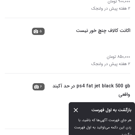
۹۰۰,۰۰۰ تومان
۲ هفته پیش در ولنجک
اکانت کالاف چنچ خور نیست
۵
۸۵۰,۰۰۰ تومان
۲ هفته پیش در ولنجک
ps4 fat jet black 500 gb در حد آکبند
۶
واقعی
در حد نو
بازگشت به اول فهرست
۴۰,۰۰۰,۰۰۰ تومان
۲ هفته پیش در ولنجک
هر جای فهرست آگهی‌ها که باشید، با 
زدن این دکمه می‌توانید به اول فهرست 
برگردید.