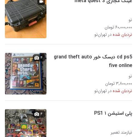
عینک مجازی meta quest 3
نو
۶۰,۰۰۰,۰۰۰ تومان
نردبان شده
در تهران‌نو
cd ps5 دیسک خور grand theft auto
۴
five online
نو
۳,۸۰۰,۰۰۰ تومان
نردبان شده
در تهران‌نو
پلی استیشن ۱ PS1
۴
نیازمند تعمیر